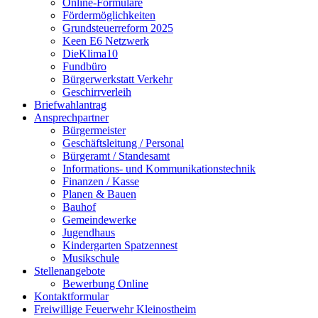
Online-Formulare
Fördermöglichkeiten
Grundsteuerreform 2025
Keen E6 Netzwerk
DieKlima10
Fundbüro
Bürgerwerkstatt Verkehr
Geschirrverleih
Briefwahlantrag
Ansprechpartner
Bürgermeister
Geschäftsleitung / Personal
Bürgeramt / Standesamt
Informations- und Kommunikationstechnik
Finanzen / Kasse
Planen & Bauen
Bauhof
Gemeindewerke
Jugendhaus
Kindergarten Spatzennest
Musikschule
Stellenangebote
Bewerbung Online
Kontaktformular
Freiwillige Feuerwehr Kleinostheim