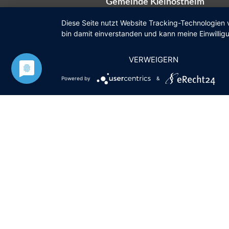
Gemeinde Kleinostheim
Diese Seite nutzt Website Tracking-Technologien 
bin damit einverstanden und kann meine Einwilligu
Rathaus
VERWEIGERN
Kardinal-Faulhaber-Straße 12
Powered by
&
63801 Kleinostheim
Postfach 11 10
Öffnungszeiten
Mo
08:00 – 12:00 Uhr
Di
geschlossen