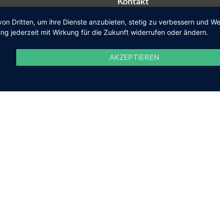
Kontakt
von Dritten, um ihre Dienste anzubieten, stetig zu verbessern und 
ng jederzeit mit Wirkung für die Zukunft widerrufen oder ändern.
Telefon
+49 (0) 6027 474-0
AKZEPTIEREN
Fax
+49 (0) 6027 474-200
E-Mail
gemeinde@kleinosthei
Social Media