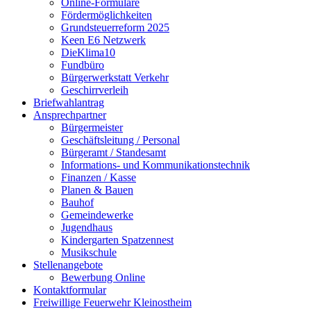
Online-Formulare
Fördermöglichkeiten
Grundsteuerreform 2025
Keen E6 Netzwerk
DieKlima10
Fundbüro
Bürgerwerkstatt Verkehr
Geschirrverleih
Briefwahlantrag
Ansprechpartner
Bürgermeister
Geschäftsleitung / Personal
Bürgeramt / Standesamt
Informations- und Kommunikationstechnik
Finanzen / Kasse
Planen & Bauen
Bauhof
Gemeindewerke
Jugendhaus
Kindergarten Spatzennest
Musikschule
Stellenangebote
Bewerbung Online
Kontaktformular
Freiwillige Feuerwehr Kleinostheim