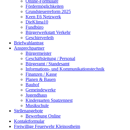
Online-Formulare
Fördermöglichkeiten
Grundsteuerreform 2025
Keen E6 Netzwerk
DieKlima10
Fundbüro
Bürgerwerkstatt Verkehr
Geschirrverleih
Briefwahlantrag
Ansprechpartner
Bürgermeister
Geschäftsleitung / Personal
Bürgeramt / Standesamt
Informations- und Kommunikationstechnik
Finanzen / Kasse
Planen & Bauen
Bauhof
Gemeindewerke
Jugendhaus
Kindergarten Spatzennest
Musikschule
Stellenangebote
Bewerbung Online
Kontaktformular
Freiwillige Feuerwehr Kleinostheim