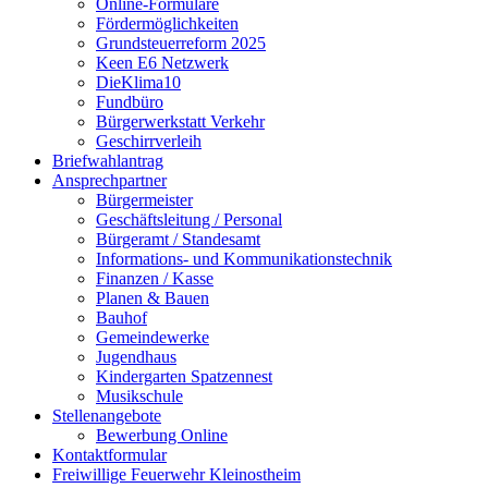
Online-Formulare
Fördermöglichkeiten
Grundsteuerreform 2025
Keen E6 Netzwerk
DieKlima10
Fundbüro
Bürgerwerkstatt Verkehr
Geschirrverleih
Briefwahlantrag
Ansprechpartner
Bürgermeister
Geschäftsleitung / Personal
Bürgeramt / Standesamt
Informations- und Kommunikationstechnik
Finanzen / Kasse
Planen & Bauen
Bauhof
Gemeindewerke
Jugendhaus
Kindergarten Spatzennest
Musikschule
Stellenangebote
Bewerbung Online
Kontaktformular
Freiwillige Feuerwehr Kleinostheim