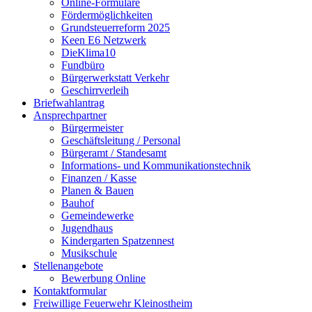
Online-Formulare
Fördermöglichkeiten
Grundsteuerreform 2025
Keen E6 Netzwerk
DieKlima10
Fundbüro
Bürgerwerkstatt Verkehr
Geschirrverleih
Briefwahlantrag
Ansprechpartner
Bürgermeister
Geschäftsleitung / Personal
Bürgeramt / Standesamt
Informations- und Kommunikationstechnik
Finanzen / Kasse
Planen & Bauen
Bauhof
Gemeindewerke
Jugendhaus
Kindergarten Spatzennest
Musikschule
Stellenangebote
Bewerbung Online
Kontaktformular
Freiwillige Feuerwehr Kleinostheim