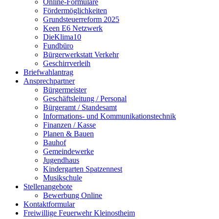
Online-Formulare
Fördermöglichkeiten
Grundsteuerreform 2025
Keen E6 Netzwerk
DieKlima10
Fundbüro
Bürgerwerkstatt Verkehr
Geschirrverleih
Briefwahlantrag
Ansprechpartner
Bürgermeister
Geschäftsleitung / Personal
Bürgeramt / Standesamt
Informations- und Kommunikationstechnik
Finanzen / Kasse
Planen & Bauen
Bauhof
Gemeindewerke
Jugendhaus
Kindergarten Spatzennest
Musikschule
Stellenangebote
Bewerbung Online
Kontaktformular
Freiwillige Feuerwehr Kleinostheim