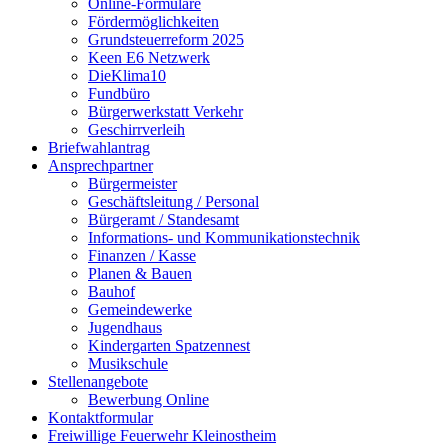
Online-Formulare
Fördermöglichkeiten
Grundsteuerreform 2025
Keen E6 Netzwerk
DieKlima10
Fundbüro
Bürgerwerkstatt Verkehr
Geschirrverleih
Briefwahlantrag
Ansprechpartner
Bürgermeister
Geschäftsleitung / Personal
Bürgeramt / Standesamt
Informations- und Kommunikationstechnik
Finanzen / Kasse
Planen & Bauen
Bauhof
Gemeindewerke
Jugendhaus
Kindergarten Spatzennest
Musikschule
Stellenangebote
Bewerbung Online
Kontaktformular
Freiwillige Feuerwehr Kleinostheim