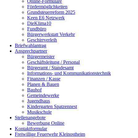
Online-Formulare
Fördermöglichkeiten
Grundsteuerreform 2025
Keen E6 Netzwerk
DieKlima10
Fundbüro
Bürgerwerkstatt Verkehr
Geschirrverleih
Briefwahlantrag
Ansprechpartner
Bürgermeister
Geschäftsleitung / Personal
Bürgeramt / Standesamt
Informations- und Kommunikationstechnik
Finanzen / Kasse
Planen & Bauen
Bauhof
Gemeindewerke
Jugendhaus
Kindergarten Spatzennest
Musikschule
Stellenangebote
Bewerbung Online
Kontaktformular
Freiwillige Feuerwehr Kleinostheim