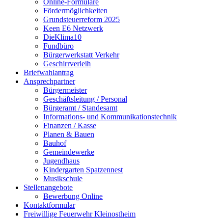
Online-Formulare
Fördermöglichkeiten
Grundsteuerreform 2025
Keen E6 Netzwerk
DieKlima10
Fundbüro
Bürgerwerkstatt Verkehr
Geschirrverleih
Briefwahlantrag
Ansprechpartner
Bürgermeister
Geschäftsleitung / Personal
Bürgeramt / Standesamt
Informations- und Kommunikationstechnik
Finanzen / Kasse
Planen & Bauen
Bauhof
Gemeindewerke
Jugendhaus
Kindergarten Spatzennest
Musikschule
Stellenangebote
Bewerbung Online
Kontaktformular
Freiwillige Feuerwehr Kleinostheim