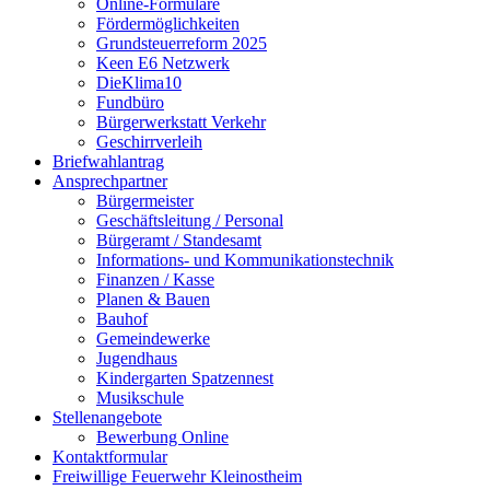
Online-Formulare
Fördermöglichkeiten
Grundsteuerreform 2025
Keen E6 Netzwerk
DieKlima10
Fundbüro
Bürgerwerkstatt Verkehr
Geschirrverleih
Briefwahlantrag
Ansprechpartner
Bürgermeister
Geschäftsleitung / Personal
Bürgeramt / Standesamt
Informations- und Kommunikationstechnik
Finanzen / Kasse
Planen & Bauen
Bauhof
Gemeindewerke
Jugendhaus
Kindergarten Spatzennest
Musikschule
Stellenangebote
Bewerbung Online
Kontaktformular
Freiwillige Feuerwehr Kleinostheim