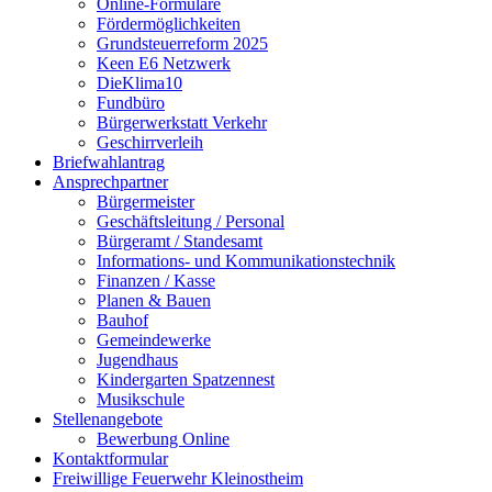
Online-Formulare
Fördermöglichkeiten
Grundsteuerreform 2025
Keen E6 Netzwerk
DieKlima10
Fundbüro
Bürgerwerkstatt Verkehr
Geschirrverleih
Briefwahlantrag
Ansprechpartner
Bürgermeister
Geschäftsleitung / Personal
Bürgeramt / Standesamt
Informations- und Kommunikationstechnik
Finanzen / Kasse
Planen & Bauen
Bauhof
Gemeindewerke
Jugendhaus
Kindergarten Spatzennest
Musikschule
Stellenangebote
Bewerbung Online
Kontaktformular
Freiwillige Feuerwehr Kleinostheim