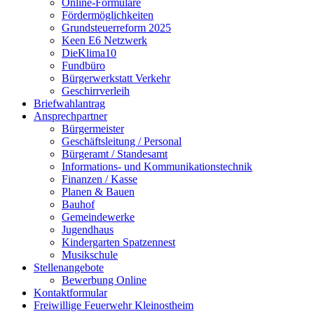
Online-Formulare
Fördermöglichkeiten
Grundsteuerreform 2025
Keen E6 Netzwerk
DieKlima10
Fundbüro
Bürgerwerkstatt Verkehr
Geschirrverleih
Briefwahlantrag
Ansprechpartner
Bürgermeister
Geschäftsleitung / Personal
Bürgeramt / Standesamt
Informations- und Kommunikationstechnik
Finanzen / Kasse
Planen & Bauen
Bauhof
Gemeindewerke
Jugendhaus
Kindergarten Spatzennest
Musikschule
Stellenangebote
Bewerbung Online
Kontaktformular
Freiwillige Feuerwehr Kleinostheim