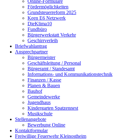
Online-Formulare
Fördermöglichkeiten
Grundsteuerreform 2025
Keen E6 Netzwerk
DieKlima10
Fundbüro
Bürgerwerkstatt Verkehr
Geschirrverleih
Briefwahlantrag
Ansprechpartner
Bürgermeister
Geschäftsleitung / Personal
Bürgeramt / Standesamt
Informations- und Kommunikationstechnik
Finanzen / Kasse
Planen & Bauen
Bauhof
Gemeindewerke
Jugendhaus
Kindergarten Spatzennest
Musikschule
Stellenangebote
Bewerbung Online
Kontaktformular
Freiwillige Feuerwehr Kleinostheim