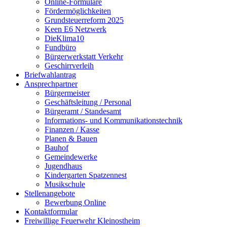
Online-Formulare
Fördermöglichkeiten
Grundsteuerreform 2025
Keen E6 Netzwerk
DieKlima10
Fundbüro
Bürgerwerkstatt Verkehr
Geschirrverleih
Briefwahlantrag
Ansprechpartner
Bürgermeister
Geschäftsleitung / Personal
Bürgeramt / Standesamt
Informations- und Kommunikationstechnik
Finanzen / Kasse
Planen & Bauen
Bauhof
Gemeindewerke
Jugendhaus
Kindergarten Spatzennest
Musikschule
Stellenangebote
Bewerbung Online
Kontaktformular
Freiwillige Feuerwehr Kleinostheim