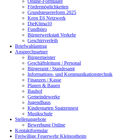
Online-Formulare
Fördermöglichkeiten
Grundsteuerreform 2025
Keen E6 Netzwerk
DieKlima10
Fundbüro
Bürgerwerkstatt Verkehr
Geschirrverleih
Briefwahlantrag
Ansprechpartner
Bürgermeister
Geschäftsleitung / Personal
Bürgeramt / Standesamt
Informations- und Kommunikationstechnik
Finanzen / Kasse
Planen & Bauen
Bauhof
Gemeindewerke
Jugendhaus
Kindergarten Spatzennest
Musikschule
Stellenangebote
Bewerbung Online
Kontaktformular
Freiwillige Feuerwehr Kleinostheim