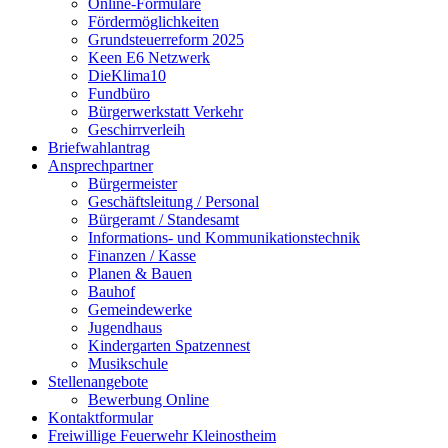
Online-Formulare
Fördermöglichkeiten
Grundsteuerreform 2025
Keen E6 Netzwerk
DieKlima10
Fundbüro
Bürgerwerkstatt Verkehr
Geschirrverleih
Briefwahlantrag
Ansprechpartner
Bürgermeister
Geschäftsleitung / Personal
Bürgeramt / Standesamt
Informations- und Kommunikationstechnik
Finanzen / Kasse
Planen & Bauen
Bauhof
Gemeindewerke
Jugendhaus
Kindergarten Spatzennest
Musikschule
Stellenangebote
Bewerbung Online
Kontaktformular
Freiwillige Feuerwehr Kleinostheim