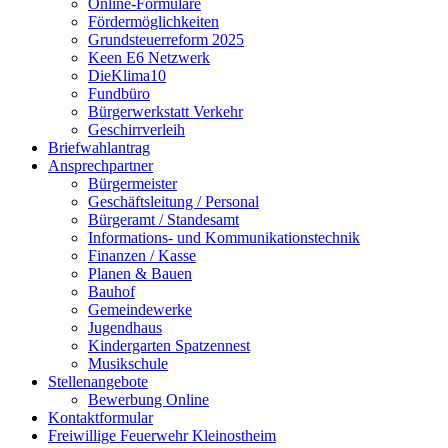
Online-Formulare
Fördermöglichkeiten
Grundsteuerreform 2025
Keen E6 Netzwerk
DieKlima10
Fundbüro
Bürgerwerkstatt Verkehr
Geschirrverleih
Briefwahlantrag
Ansprechpartner
Bürgermeister
Geschäftsleitung / Personal
Bürgeramt / Standesamt
Informations- und Kommunikationstechnik
Finanzen / Kasse
Planen & Bauen
Bauhof
Gemeindewerke
Jugendhaus
Kindergarten Spatzennest
Musikschule
Stellenangebote
Bewerbung Online
Kontaktformular
Freiwillige Feuerwehr Kleinostheim