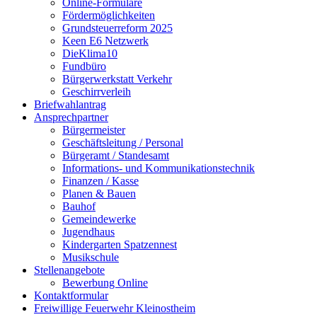
Online-Formulare
Fördermöglichkeiten
Grundsteuerreform 2025
Keen E6 Netzwerk
DieKlima10
Fundbüro
Bürgerwerkstatt Verkehr
Geschirrverleih
Briefwahlantrag
Ansprechpartner
Bürgermeister
Geschäftsleitung / Personal
Bürgeramt / Standesamt
Informations- und Kommunikationstechnik
Finanzen / Kasse
Planen & Bauen
Bauhof
Gemeindewerke
Jugendhaus
Kindergarten Spatzennest
Musikschule
Stellenangebote
Bewerbung Online
Kontaktformular
Freiwillige Feuerwehr Kleinostheim