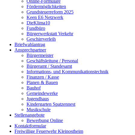
Online-Formulare
Fördermöglichkeiten
Grundsteuerreform 2025
Keen E6 Netzwerk
DieKlima10
Fundbüro
Bürgerwerkstatt Verkehr
Geschirrverleih
Briefwahlantrag
Ansprechpartner
Bürgermeister
Geschäftsleitung / Personal
Bürgeramt / Standesamt
Informations- und Kommunikationstechnik
Finanzen / Kasse
Planen & Bauen
Bauhof
Gemeindewerke
Jugendhaus
Kindergarten Spatzennest
Musikschule
Stellenangebote
Bewerbung Online
Kontaktformular
Freiwillige Feuerwehr Kleinostheim