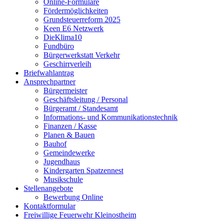
Online-Formulare
Fördermöglichkeiten
Grundsteuerreform 2025
Keen E6 Netzwerk
DieKlima10
Fundbüro
Bürgerwerkstatt Verkehr
Geschirrverleih
Briefwahlantrag
Ansprechpartner
Bürgermeister
Geschäftsleitung / Personal
Bürgeramt / Standesamt
Informations- und Kommunikationstechnik
Finanzen / Kasse
Planen & Bauen
Bauhof
Gemeindewerke
Jugendhaus
Kindergarten Spatzennest
Musikschule
Stellenangebote
Bewerbung Online
Kontaktformular
Freiwillige Feuerwehr Kleinostheim