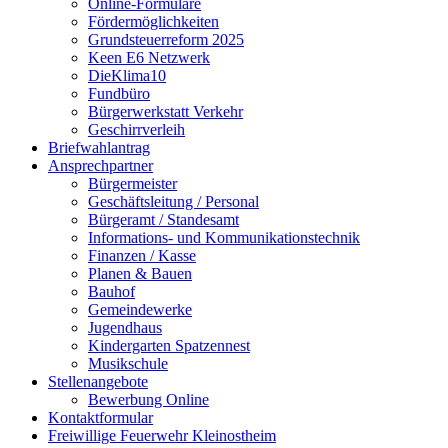
Online-Formulare
Fördermöglichkeiten
Grundsteuerreform 2025
Keen E6 Netzwerk
DieKlima10
Fundbüro
Bürgerwerkstatt Verkehr
Geschirrverleih
Briefwahlantrag
Ansprechpartner
Bürgermeister
Geschäftsleitung / Personal
Bürgeramt / Standesamt
Informations- und Kommunikationstechnik
Finanzen / Kasse
Planen & Bauen
Bauhof
Gemeindewerke
Jugendhaus
Kindergarten Spatzennest
Musikschule
Stellenangebote
Bewerbung Online
Kontaktformular
Freiwillige Feuerwehr Kleinostheim