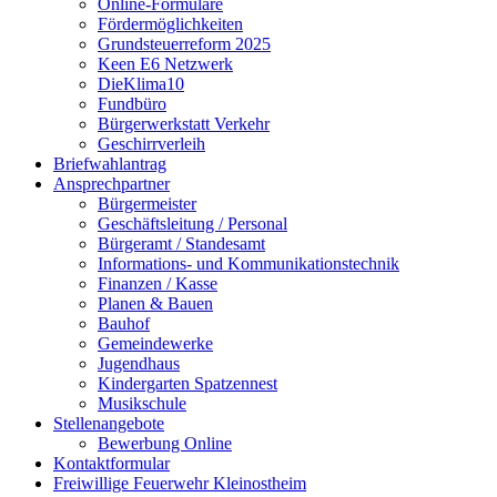
Online-Formulare
Fördermöglichkeiten
Grundsteuerreform 2025
Keen E6 Netzwerk
DieKlima10
Fundbüro
Bürgerwerkstatt Verkehr
Geschirrverleih
Briefwahlantrag
Ansprechpartner
Bürgermeister
Geschäftsleitung / Personal
Bürgeramt / Standesamt
Informations- und Kommunikationstechnik
Finanzen / Kasse
Planen & Bauen
Bauhof
Gemeindewerke
Jugendhaus
Kindergarten Spatzennest
Musikschule
Stellenangebote
Bewerbung Online
Kontaktformular
Freiwillige Feuerwehr Kleinostheim