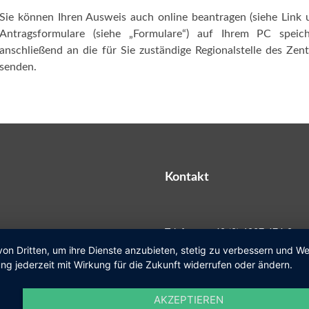
Sie können Ihren Ausweis auch online beantragen (siehe Link u
Antragsformulare (siehe „Formulare“) auf Ihrem PC speic
anschließend an die für Sie zuständige Regionalstelle des Zen
senden.
Kontakt
Telefon
+49 (0) 6027 474-0
von Dritten, um ihre Dienste anzubieten, stetig zu verbessern und 
ng jederzeit mit Wirkung für die Zukunft widerrufen oder ändern.
Fax
+49 (0) 6027 474-200
E-Mail
gemeinde@kleinosthei
AKZEPTIEREN