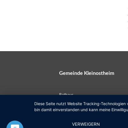
Gemeinde Kleinostheim
Rathaus
Diese Seite nutzt Website Tracking-Technologien 
Kardinal-Faulhaber-Straße 12
bin damit einverstanden und kann meine Einwilligu
63801 Kleinostheim
VERWEIGERN