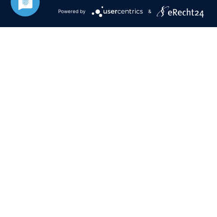
Postfach 11 10
Powered by
&
Öffnungszeiten
Mo
08:00 – 12:00 Uhr
Di
geschlossen
Mi
08:00 – 12:00 Uhr
Do
08:00 – 12:00 Uhr
14:00 – 18:00 Uhr
Fr
08:00 – 12:00 Uhr
i. d. R. jeden 1. Samstag im Monat