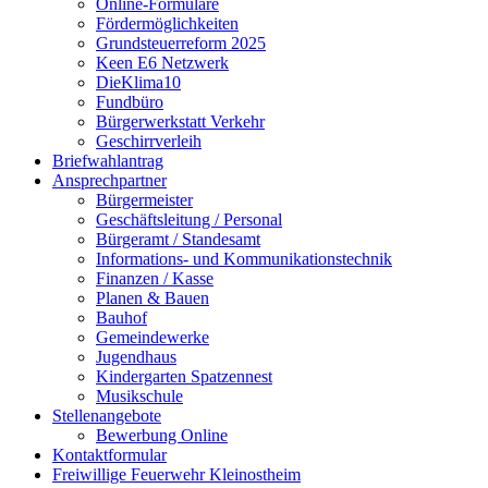
Online-Formulare
Fördermöglichkeiten
Grundsteuerreform 2025
Keen E6 Netzwerk
DieKlima10
Fundbüro
Bürgerwerkstatt Verkehr
Geschirrverleih
Briefwahlantrag
Ansprechpartner
Bürgermeister
Geschäftsleitung / Personal
Bürgeramt / Standesamt
Informations- und Kommunikationstechnik
Finanzen / Kasse
Planen & Bauen
Bauhof
Gemeindewerke
Jugendhaus
Kindergarten Spatzennest
Musikschule
Stellenangebote
Bewerbung Online
Kontaktformular
Freiwillige Feuerwehr Kleinostheim