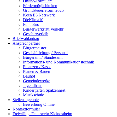
Online-Formulare
Fördermöglichkeiten
Grundsteuerreform 2025
Keen E6 Netzwerk
DieKlima10
Fundbüro
Bürgerwerkstatt Verkehr
Geschirrverleih
Briefwahlantrag
Ansprechpartner
Bürgermeister
Geschäftsleitung / Personal
Bürgeramt / Standesamt
Informations- und Kommunikationstechnik
Finanzen / Kasse
Planen & Bauen
Bauhof
Gemeindewerke
Jugendhaus
Kindergarten Spatzennest
Musikschule
Stellenangebote
Bewerbung Online
Kontaktformular
Freiwillige Feuerwehr Kleinostheim