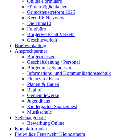
Online-Formulare
Fördermöglichkeiten
Grundsteuerreform 2025
Keen E6 Netzwerk
DieKlima10
Fundbüro
Bürgerwerkstatt Verkehr
Geschirrverleih
Briefwahlantrag
Ansprechpartner
Bürgermeister
Geschäftsleitung / Personal
Bürgeramt / Standesamt
Informations- und Kommunikationstechnik
Finanzen / Kasse
Planen & Bauen
Bauhof
Gemeindewerke
Jugendhaus
Kindergarten Spatzennest
Musikschule
Stellenangebote
Bewerbung Online
Kontaktformular
Freiwillige Feuerwehr Kleinostheim