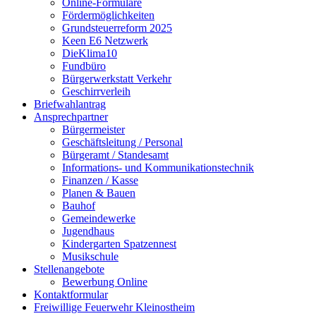
Online-Formulare
Fördermöglichkeiten
Grundsteuerreform 2025
Keen E6 Netzwerk
DieKlima10
Fundbüro
Bürgerwerkstatt Verkehr
Geschirrverleih
Briefwahlantrag
Ansprechpartner
Bürgermeister
Geschäftsleitung / Personal
Bürgeramt / Standesamt
Informations- und Kommunikationstechnik
Finanzen / Kasse
Planen & Bauen
Bauhof
Gemeindewerke
Jugendhaus
Kindergarten Spatzennest
Musikschule
Stellenangebote
Bewerbung Online
Kontaktformular
Freiwillige Feuerwehr Kleinostheim