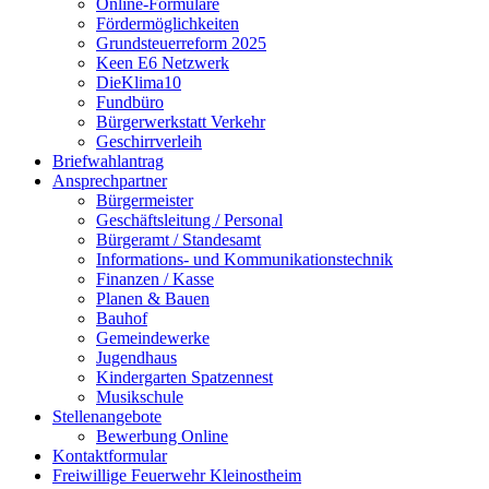
Online-Formulare
Fördermöglichkeiten
Grundsteuerreform 2025
Keen E6 Netzwerk
DieKlima10
Fundbüro
Bürgerwerkstatt Verkehr
Geschirrverleih
Briefwahlantrag
Ansprechpartner
Bürgermeister
Geschäftsleitung / Personal
Bürgeramt / Standesamt
Informations- und Kommunikationstechnik
Finanzen / Kasse
Planen & Bauen
Bauhof
Gemeindewerke
Jugendhaus
Kindergarten Spatzennest
Musikschule
Stellenangebote
Bewerbung Online
Kontaktformular
Freiwillige Feuerwehr Kleinostheim