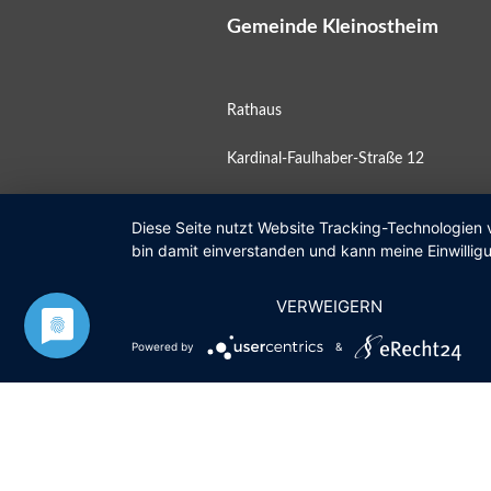
Gemeinde Kleinostheim
Rathaus
Kardinal-Faulhaber-Straße 12
63801 Kleinostheim
Diese Seite nutzt Website Tracking-Technologien 
bin damit einverstanden und kann meine Einwilligu
Postfach 11 10
VERWEIGERN
Öffnungszeiten
Powered by
&
Mo
08:00 – 12:00 Uhr
Di
geschlossen