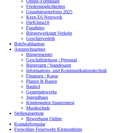
Online-Formulare
Fördermöglichkeiten
Grundsteuerreform 2025
Keen E6 Netzwerk
DieKlima10
Fundbüro
Bürgerwerkstatt Verkehr
Geschirrverleih
Briefwahlantrag
Ansprechpartner
Bürgermeister
Geschäftsleitung / Personal
Bürgeramt / Standesamt
Informations- und Kommunikationstechnik
Finanzen / Kasse
Planen & Bauen
Bauhof
Gemeindewerke
Jugendhaus
Kindergarten Spatzennest
Musikschule
Stellenangebote
Bewerbung Online
Kontaktformular
Freiwillige Feuerwehr Kleinostheim