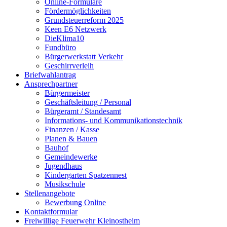
Online-Formulare
Fördermöglichkeiten
Grundsteuerreform 2025
Keen E6 Netzwerk
DieKlima10
Fundbüro
Bürgerwerkstatt Verkehr
Geschirrverleih
Briefwahlantrag
Ansprechpartner
Bürgermeister
Geschäftsleitung / Personal
Bürgeramt / Standesamt
Informations- und Kommunikationstechnik
Finanzen / Kasse
Planen & Bauen
Bauhof
Gemeindewerke
Jugendhaus
Kindergarten Spatzennest
Musikschule
Stellenangebote
Bewerbung Online
Kontaktformular
Freiwillige Feuerwehr Kleinostheim