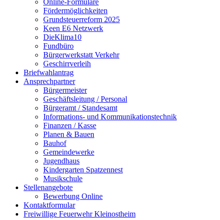
Online-Formulare
Fördermöglichkeiten
Grundsteuerreform 2025
Keen E6 Netzwerk
DieKlima10
Fundbüro
Bürgerwerkstatt Verkehr
Geschirrverleih
Briefwahlantrag
Ansprechpartner
Bürgermeister
Geschäftsleitung / Personal
Bürgeramt / Standesamt
Informations- und Kommunikationstechnik
Finanzen / Kasse
Planen & Bauen
Bauhof
Gemeindewerke
Jugendhaus
Kindergarten Spatzennest
Musikschule
Stellenangebote
Bewerbung Online
Kontaktformular
Freiwillige Feuerwehr Kleinostheim