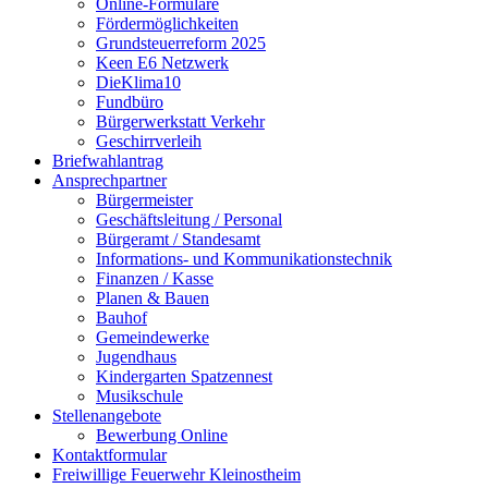
Online-Formulare
Fördermöglichkeiten
Grundsteuerreform 2025
Keen E6 Netzwerk
DieKlima10
Fundbüro
Bürgerwerkstatt Verkehr
Geschirrverleih
Briefwahlantrag
Ansprechpartner
Bürgermeister
Geschäftsleitung / Personal
Bürgeramt / Standesamt
Informations- und Kommunikationstechnik
Finanzen / Kasse
Planen & Bauen
Bauhof
Gemeindewerke
Jugendhaus
Kindergarten Spatzennest
Musikschule
Stellenangebote
Bewerbung Online
Kontaktformular
Freiwillige Feuerwehr Kleinostheim