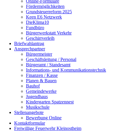
Online-Formulare
Fördermöglichkeiten
Grundsteuerreform 2025
Keen E6 Netzwerk
DieKlima10
Fundbüro
Bürgerwerkstatt Verkehr
Geschirrverleih
Briefwahlantrag
Ansprechpartner
Bürgermeister
Geschäftsleitung / Personal
Bürgeramt / Standesamt
Informations- und Kommunikationstechnik
Finanzen / Kasse
Planen & Bauen
Bauhof
Gemeindewerke
Jugendhaus
Kindergarten Spatzennest
Musikschule
Stellenangebote
Bewerbung Online
Kontaktformular
Freiwillige Feuerwehr Kleinostheim