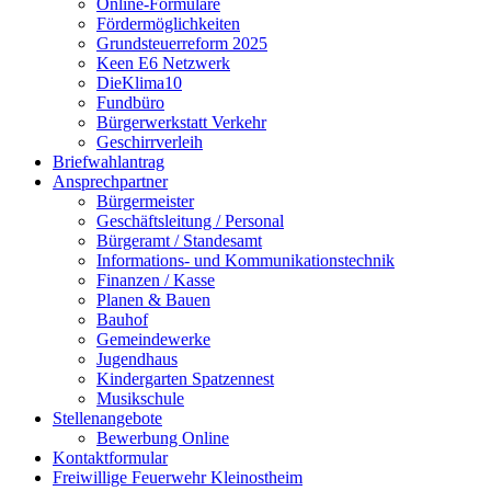
Online-Formulare
Fördermöglichkeiten
Grundsteuerreform 2025
Keen E6 Netzwerk
DieKlima10
Fundbüro
Bürgerwerkstatt Verkehr
Geschirrverleih
Briefwahlantrag
Ansprechpartner
Bürgermeister
Geschäftsleitung / Personal
Bürgeramt / Standesamt
Informations- und Kommunikationstechnik
Finanzen / Kasse
Planen & Bauen
Bauhof
Gemeindewerke
Jugendhaus
Kindergarten Spatzennest
Musikschule
Stellenangebote
Bewerbung Online
Kontaktformular
Freiwillige Feuerwehr Kleinostheim