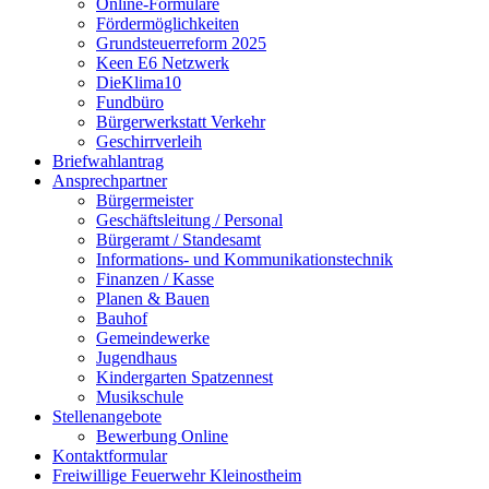
Online-Formulare
Fördermöglichkeiten
Grundsteuerreform 2025
Keen E6 Netzwerk
DieKlima10
Fundbüro
Bürgerwerkstatt Verkehr
Geschirrverleih
Briefwahlantrag
Ansprechpartner
Bürgermeister
Geschäftsleitung / Personal
Bürgeramt / Standesamt
Informations- und Kommunikationstechnik
Finanzen / Kasse
Planen & Bauen
Bauhof
Gemeindewerke
Jugendhaus
Kindergarten Spatzennest
Musikschule
Stellenangebote
Bewerbung Online
Kontaktformular
Freiwillige Feuerwehr Kleinostheim