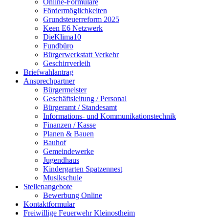
Online-Formulare
Fördermöglichkeiten
Grundsteuerreform 2025
Keen E6 Netzwerk
DieKlima10
Fundbüro
Bürgerwerkstatt Verkehr
Geschirrverleih
Briefwahlantrag
Ansprechpartner
Bürgermeister
Geschäftsleitung / Personal
Bürgeramt / Standesamt
Informations- und Kommunikationstechnik
Finanzen / Kasse
Planen & Bauen
Bauhof
Gemeindewerke
Jugendhaus
Kindergarten Spatzennest
Musikschule
Stellenangebote
Bewerbung Online
Kontaktformular
Freiwillige Feuerwehr Kleinostheim