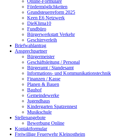
Online-Formulare
Fördermöglichkeiten
Grundsteuerreform 2025
Keen E6 Netzwerk
DieKlima10
Fundbüro
Bürgerwerkstatt Verkehr
Geschirrverleih
Briefwahlantrag
Ansprechpartner
Bürgermeister
Geschäftsleitung / Personal
Bürgeramt / Standesamt
Informations- und Kommunikationstechnik
Finanzen / Kasse
Planen & Bauen
Bauhof
Gemeindewerke
Jugendhaus
Kindergarten Spatzennest
Musikschule
Stellenangebote
Bewerbung Online
Kontaktformular
Freiwillige Feuerwehr Kleinostheim