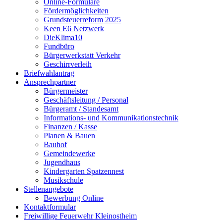
Online-Formulare
Fördermöglichkeiten
Grundsteuerreform 2025
Keen E6 Netzwerk
DieKlima10
Fundbüro
Bürgerwerkstatt Verkehr
Geschirrverleih
Briefwahlantrag
Ansprechpartner
Bürgermeister
Geschäftsleitung / Personal
Bürgeramt / Standesamt
Informations- und Kommunikationstechnik
Finanzen / Kasse
Planen & Bauen
Bauhof
Gemeindewerke
Jugendhaus
Kindergarten Spatzennest
Musikschule
Stellenangebote
Bewerbung Online
Kontaktformular
Freiwillige Feuerwehr Kleinostheim