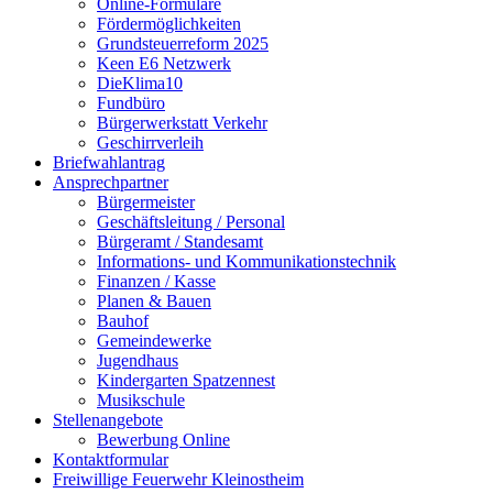
Online-Formulare
Fördermöglichkeiten
Grundsteuerreform 2025
Keen E6 Netzwerk
DieKlima10
Fundbüro
Bürgerwerkstatt Verkehr
Geschirrverleih
Briefwahlantrag
Ansprechpartner
Bürgermeister
Geschäftsleitung / Personal
Bürgeramt / Standesamt
Informations- und Kommunikationstechnik
Finanzen / Kasse
Planen & Bauen
Bauhof
Gemeindewerke
Jugendhaus
Kindergarten Spatzennest
Musikschule
Stellenangebote
Bewerbung Online
Kontaktformular
Freiwillige Feuerwehr Kleinostheim