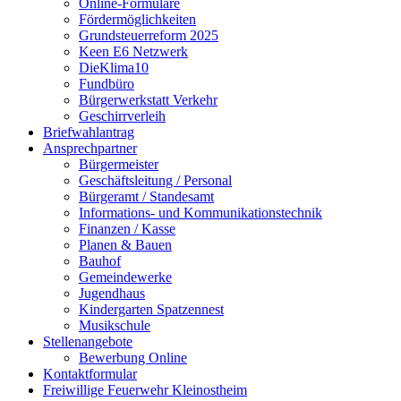
Online-Formulare
Fördermöglichkeiten
Grundsteuerreform 2025
Keen E6 Netzwerk
DieKlima10
Fundbüro
Bürgerwerkstatt Verkehr
Geschirrverleih
Briefwahlantrag
Ansprechpartner
Bürgermeister
Geschäftsleitung / Personal
Bürgeramt / Standesamt
Informations- und Kommunikationstechnik
Finanzen / Kasse
Planen & Bauen
Bauhof
Gemeindewerke
Jugendhaus
Kindergarten Spatzennest
Musikschule
Stellenangebote
Bewerbung Online
Kontaktformular
Freiwillige Feuerwehr Kleinostheim